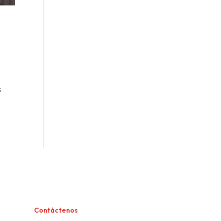
o
s
Contáctenos