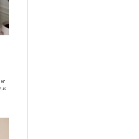
 en
 sus