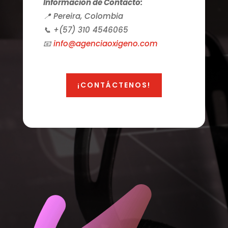
Información de Contacto:
📍 Pereira, Colombia
📞 +(57) 310 4546065
📧
info
@agenciaoxigeno
.com
¡CONTÁCTENOS!