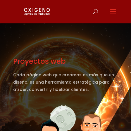
Reproductor
de
vídeo
Proyectos web
Cada página web que creamos es más que un
diseño, es una herramienta estratégica para
atraer, convertir y fidelizar clientes.